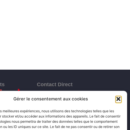
ts
Contact Direct
B
Gérer le consentement aux cookies
07 78 68 31 97
contact@maze-innovations.eu
les meilleures expériences, nous utilisons des technologies telles que les
 stocker et/ou accéder aux informations des appareils. Le fait de consentir
Paris, France
ologies nous permettra de traiter des données telles que le comportement
n ou les ID uniques sur ce site. Le fait de ne pas consentir ou de retirer son
Sophia antipolis, France