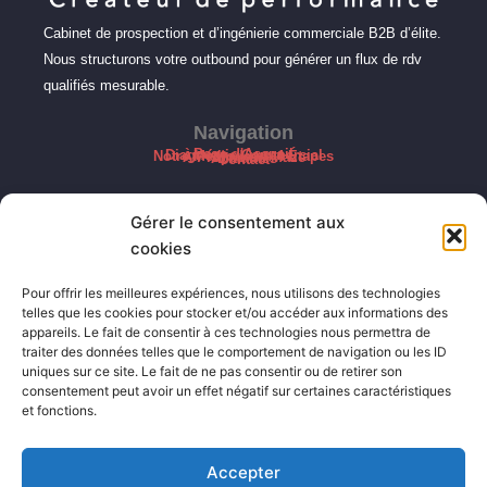
Cabinet de prospection et d’ingénierie commerciale B2B d’élite.
Nous structurons votre outbound pour générer un flux de rdv
qualifiés mesurable.
Navigation
Page d'Accueil
Diagnostic Commercial
Notre Méthode en 4 Étapes
À Propos de Maze
Actualités
Contact
Nos Accompagnements
Gérer le consentement aux
SDR à Temps Partiel
SDR Dédié Temps Plein
Partenaire de Croissance
Recrutement Commercial B2B
Nos Tarifs Mensuels
cookies
Contact Direct
Pour offrir les meilleures expériences, nous utilisons des technologies
telles que les cookies pour stocker et/ou accéder aux informations des
07 78 68 31 97
appareils. Le fait de consentir à ces technologies nous permettra de
traiter des données telles que le comportement de navigation ou les ID
contact@maze-innovations.eu
uniques sur ce site. Le fait de ne pas consentir ou de retirer son
consentement peut avoir un effet négatif sur certaines caractéristiques
Paris, France
et fonctions.
Sophia antipolis, France
Accepter
S'inscrire à notre Newsletter