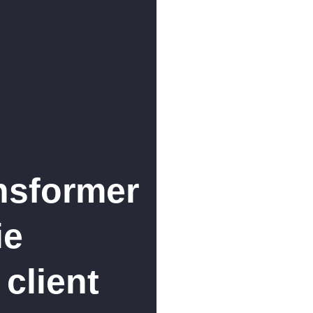
ansformer
ie
 client