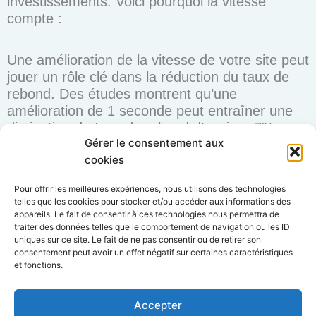
investissements. Voici pourquoi la vitesse
compte :
Une amélioration de la vitesse de votre site peut
jouer un rôle clé dans la réduction du taux de
rebond. Des études montrent qu’une
amélioration de 1 seconde peut entraîner une
diminution du taux de rebond d’environ 7%.
Gérer le consentement aux
Cette optimisation non seulement retient les
cookies
visiteurs, mais renforce également votre
positionnement dans les résultats de recherche.
Pour offrir les meilleures expériences, nous utilisons des technologies
telles que les cookies pour stocker et/ou accéder aux informations des
appareils. Le fait de consentir à ces technologies nous permettra de
Avant de lancer Google Ads, assurez-vous que
traiter des données telles que le comportement de navigation ou les ID
votre site est optimisé. Utilisez
PageSpeed
uniques sur ce site. Le fait de ne pas consentir ou de retirer son
Insights
pour évaluer et améliorer la vitesse de
consentement peut avoir un effet négatif sur certaines caractéristiques
et fonctions.
votre site. Un site rapide maximise le succès de
vos investissements publicitaires en ligne.
Accepter