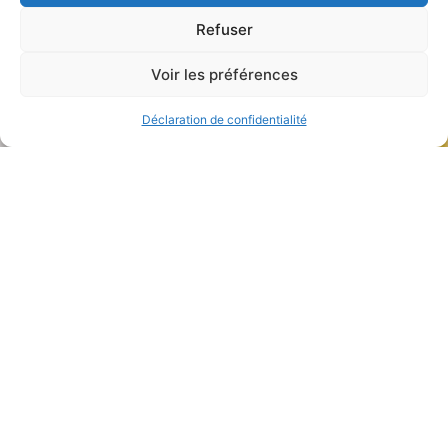
Refuser
Voir les préférences
Déclaration de confidentialité
Parlez à
notre équipe
Contactez notre équipe dès
aujourd’hui pour en savoir plus sur la
manière dont nous pouvons aider
votre entreprise.