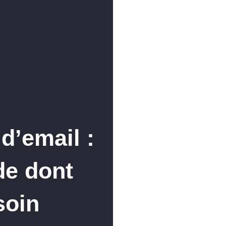
d’email :
de dont
soin