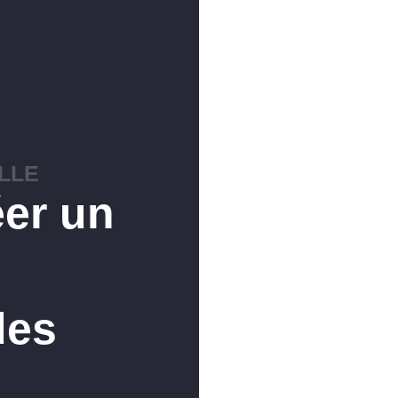
ELLE
er un
des