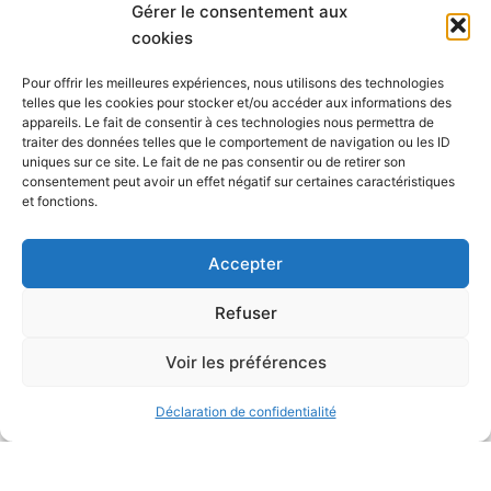
Gérer le consentement aux
cookies
Mes résultats
Pour offrir les meilleures expériences, nous utilisons des technologies
telles que les cookies pour stocker et/ou accéder aux informations des
Performance
Résultat
Résultat
appareils. Le fait de consentir à ces technologies nous permettra de
traiter des données telles que le comportement de navigation ou les ID
Mensuelle
pessimiste
optimiste
uniques sur ce site. Le fait de ne pas consentir ou de retirer son
consentement peut avoir un effet négatif sur certaines caractéristiques
Nombre de réponses
et fonctions.
Leads (intéressés par un
Accepter
rendez-vous)
Refuser
Résultat
Résultat
Base Annuelle
pessimiste
optimiste
Voir les préférences
Nombre de clients
Déclaration de confidentialité
Chiffre d'affaires