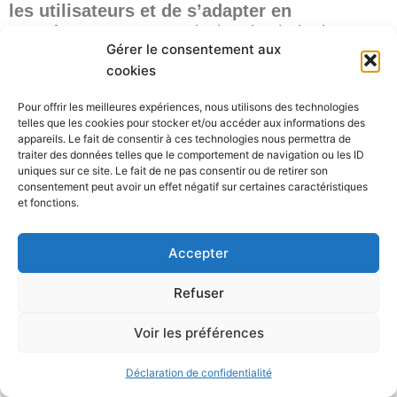
les utilisateurs et de s’adapter en
conséquence
. En conclusion, le choix des
Gérer le consentement aux
technologies pour votre chatbot doit prendre en
cookies
compte l’intelligence artificielle, la
programmation d’une interface de
Pour offrir les meilleures expériences, nous utilisons des technologies
conversationnelle conviviale, l’utilisation de la
telles que les cookies pour stocker et/ou accéder aux informations des
reconnaissance vocale et l’intégration de
appareils. Le fait de consentir à ces technologies nous permettra de
traiter des données telles que le comportement de navigation ou les ID
techniques de machine learning et d’algorithmes
uniques sur ce site. Le fait de ne pas consentir ou de retirer son
avancés. En utilisant ces technologies de
consentement peut avoir un effet négatif sur certaines caractéristiques
manière appropriée, vous pourrez créer un
et fonctions.
chatbot performant et adapté à vos besoins
spécifiques.
Accepter
Refuser
Chatbots métier, assistants
personnels et chatbots média
Voir les préférences
Les chatbots peuvent être utilisés dans
différents domaines et avoir des fonctionnalités
Déclaration de confidentialité
spécifiques en fonction de leur objectif. Voici un